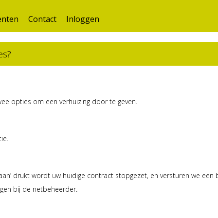
nten
Contact
Inloggen
es?
wee opties om een verhuizing door te geven.
ie.
n’ drukt wordt uw huidige contract stopgezet, en versturen we een 
gen bij de netbeheerder.