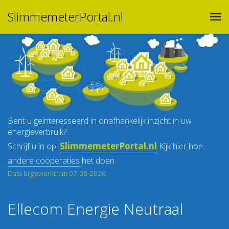
SlimmemeterPortal.nl
Bent u geïnteresseerd in onafhankelijk inzicht in uw
energieverbruik?
SlimmemeterPortal.nl
Schrijf u in op:
Kijk hier hoe
andere coöperaties
het doen.
Data bijgewerkt t/m 07-08-2026
Ellecom Energie Neutraal