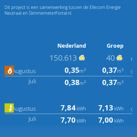
Dit project is een samenwerking tussen de Ellecom Energie
Nederland
Groep
150.613
40
Hu
0,35
0,37
3
3
Augustus
m
m
Ge
0,38
0,37
Juli
3
3
m
m
7,84
7,13
Augustus
kWh
kWh
Ge
7,70
7,00
Juli
kWh
kWh